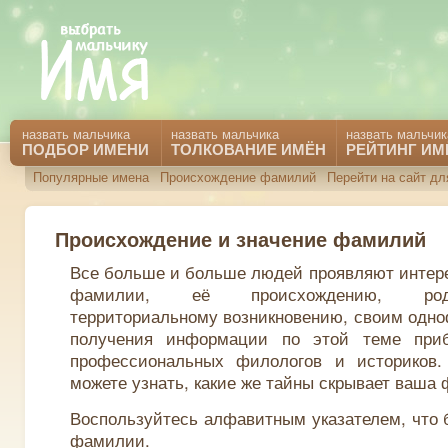
назвать мальчика
назвать мальчика
назвать мальчик
ПОДБОР ИМЕНИ
ТОЛКОВАНИЕ ИМЁН
РЕЙТИНГ ИМ
Популярные имена
Происхождение фамилий
Перейти на сайт дл
Происхождение и значение фамилий
Все больше и больше людей проявляют интере
фамилии, её происхождению, род
территориальному возникновению, своим одн
получения информации по этой теме приб
профессиональных филологов и историков
можете узнать, какие же тайны скрывает ваша
Воспользуйтесь алфавитным указателем, что 
фамилии.