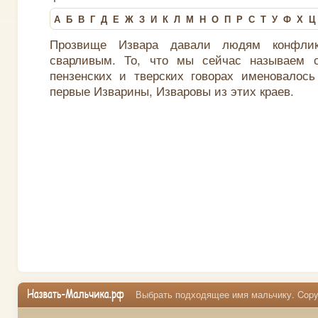
А
Б
В
Г
Д
Е
Ж
З
И
К
Л
М
Н
О
П
Р
С
Т
У
Ф
Х
Ц
Прозвище Извара давали людям конфлик
сварливым. То, что мы сейчас называем с
пензенских и тверских говорах именовалось
первые Изварины, Изваровы из этих краев.
Выбрать подходящее имя мальчику. Copyr