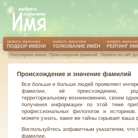
назвать мальчика
назвать мальчика
назвать мальчик
ПОДБОР ИМЕНИ
ТОЛКОВАНИЕ ИМЁН
РЕЙТИНГ ИМ
Популярные имена
Происхождение фамилий
Перейти на сайт дл
Происхождение и значение фамилий
Все больше и больше людей проявляют интере
фамилии, её происхождению, род
территориальному возникновению, своим одн
получения информации по этой теме приб
профессиональных филологов и историков
можете узнать, какие же тайны скрывает ваша
Воспользуйтесь алфавитным указателем, что 
фамилии.