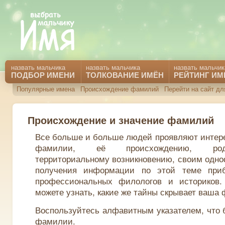
назвать мальчика
назвать мальчика
назвать мальчик
ПОДБОР ИМЕНИ
ТОЛКОВАНИЕ ИМЁН
РЕЙТИНГ ИМ
Популярные имена
Происхождение фамилий
Перейти на сайт дл
Происхождение и значение фамилий
Все больше и больше людей проявляют интере
фамилии, её происхождению, род
территориальному возникновению, своим одн
получения информации по этой теме приб
профессиональных филологов и историков
можете узнать, какие же тайны скрывает ваша
Воспользуйтесь алфавитным указателем, что 
фамилии.