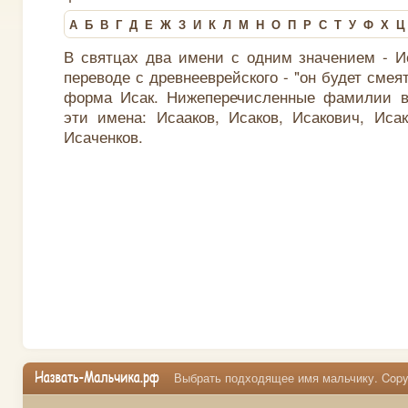
А
Б
В
Г
Д
Е
Ж
З
И
К
Л
М
Н
О
П
Р
С
Т
У
Ф
Х
Ц
В святцах два имени с одним значением - И
переводе с древнееврейского - "он будет смеят
форма Исак. Нижеперечисленные фамилии в
эти имена: Исааков, Исаков, Исакович, Исак
Исаченков.
Выбрать подходящее имя мальчику. Copyr