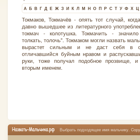
А
Б
В
Г
Д
Е
Ж
З
И
К
Л
М
Н
О
П
Р
С
Т
У
Ф
Х
Ц
Токмаков, Токмачёв - опять тот случай, ког
давно вышедшее из литературного употреблен
токмач - колотушка. Токмачить - значило 
толкать, толочь". Токмаком могли назвать мал
вырастет сильным и не даст себя в об
отличавшийся буйным нравом и распускавши
руки, тоже получал подобное прозвище, и
вторым именем.
Выбрать подходящее имя мальчику. Copyr