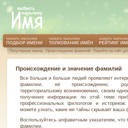
назвать мальчика
назвать мальчика
назвать мальчик
ПОДБОР ИМЕНИ
ТОЛКОВАНИЕ ИМЁН
РЕЙТИНГ ИМ
Популярные имена
Происхождение фамилий
Перейти на сайт дл
Происхождение и значение фамилий
Все больше и больше людей проявляют интере
фамилии, её происхождению, род
территориальному возникновению, своим одн
получения информации по этой теме приб
профессиональных филологов и историков
можете узнать, какие же тайны скрывает ваша
Воспользуйтесь алфавитным указателем, что 
фамилии.