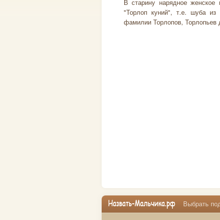
В старину нарядное женское 
"Торлоп куний", т.е. шуба из
фамилии Торлопов, Торлопьев д
Выбрать под