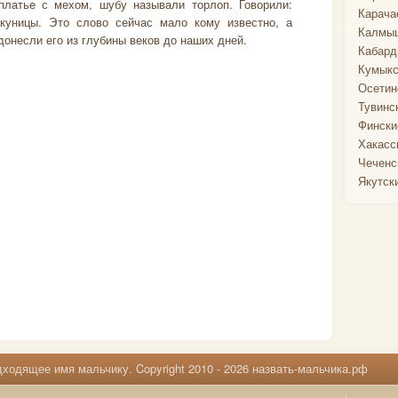
платье с мехом, шубу называли торлоп. Говорили:
Карача
 куницы. Это слово сейчас мало кому известно, а
Калмыц
онесли его из глубины веков до наших дней.
Кабард
Кумыкс
Осетин
Тувинс
Фински
Хакасс
Чеченс
Якутск
ходящее имя мальчику. Copyright 2010 - 2026 назвать-мальчика.рф