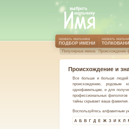
назвать мальчика
назвать мальчи
ПОДБОР ИМЕНИ
ТОЛКОВАНИ
Популярные имена
Происхождение 
Происхождение и зн
Все больше и больше людей 
происхождению, родовым ко
однофамильцам, и для получе
профессиональных филологов и 
тайны скрывает ваша фамилия.
Воспользуйтесь алфавитным ук
А
Б
В
Г
Д
Е
Ж
З
И
К
Л