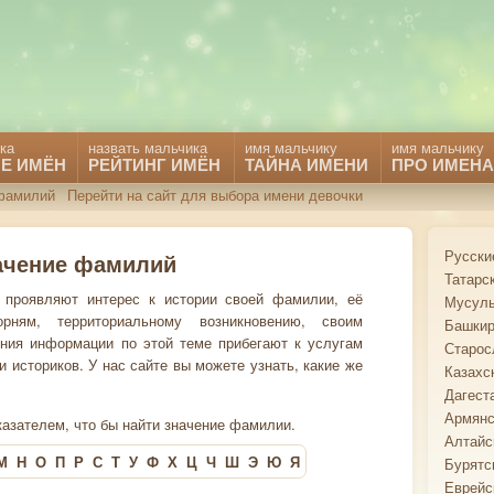
ка
назвать мальчика
имя мальчику
имя мальчику
Е ИМЁН
РЕЙТИНГ ИМЁН
ТАЙНА ИМЕНИ
ПРО ИМЕНА
фамилий
Перейти на сайт для выбора имени девочки
Русски
ачение фамилий
Татарс
проявляют интерес к истории своей фамилии, её
Мусуль
рням, территориальному возникновению, своим
Башкир
ния информации по этой теме прибегают к услугам
Старос
историков. У нас сайте вы можете узнать, какие же
Казахс
Дагест
Армянс
азателем, что бы найти значение фамилии.
Алтайс
М
Н
О
П
Р
С
Т
У
Ф
Х
Ц
Ч
Ш
Э
Ю
Я
Бурятс
Еврейс