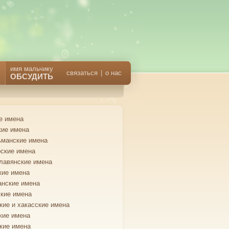
имя мальчику
связаться
|
о нас
ОБСУДИТЬ
е имена
кие имена
манские имена
ские имена
лавянские имена
кие имена
анские имена
кие имена
кие и хакасские имена
кие имена
кие имена