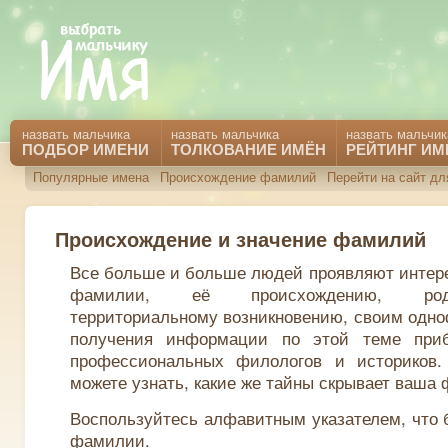
назвать мальчика
назвать мальчика
назвать мальчик
ПОДБОР ИМЕНИ
ТОЛКОВАНИЕ ИМЁН
РЕЙТИНГ ИМ
Популярные имена
Происхождение фамилий
Перейти на сайт дл
Происхождение и значение фамилий
Все больше и больше людей проявляют интере
фамилии, её происхождению, род
территориальному возникновению, своим одн
получения информации по этой теме приб
профессиональных филологов и историков
можете узнать, какие же тайны скрывает ваша
Воспользуйтесь алфавитным указателем, что 
фамилии.