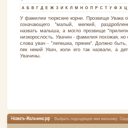
А
Б
В
Г
Д
Е
Ж
З
И
К
Л
М
Н
О
П
Р
С
Т
У
Ф
Х
Ц
У фамилии тюркские корни. Прозвище Увака от
означающего "малый, мелкий, раздроблен
назвать малыша, а могло прозвище "прилипн
низкорослость. Увачин - фамилия похожая, но 
слова увач - "лепешка, пряник". Должно быть
пек некий Увач, коли его так назвали, а де
Увачины.
Выбрать подходящее имя мальчику. Copyr