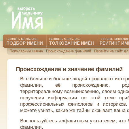
назвать мальчика
назвать мальчика
назвать мальчик
ПОДБОР ИМЕНИ
ТОЛКОВАНИЕ ИМЁН
РЕЙТИНГ ИМ
Популярные имена
Происхождение фамилий
Перейти на сайт дл
Происхождение и значение фамилий
Все больше и больше людей проявляют интере
фамилии, её происхождению, род
территориальному возникновению, своим одн
получения информации по этой теме приб
профессиональных филологов и историков
можете узнать, какие же тайны скрывает ваша
Воспользуйтесь алфавитным указателем, что 
фамилии.