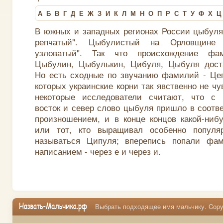
А
Б
В
Г
Д
Е
Ж
З
И
К
Л
М
Н
О
П
Р
С
Т
У
Ф
Х
Ц
В южных и западных регионах России цыбуля 
репчатый". Цыбулистый на Орловщине 
узловатый". Так что происхождение фа
Цыбулин, Цыбулькин, Цибуля, Цыбуля доста
Но есть сходные по звучанию фамилий - Цеп
которых украинские корни так явственно не ч
некоторые исследователи считают, что с
восток и север слово цыбуля пришло в соотв
произношением, и в конце концов какой-ниб
или тот, кто выращивал особенно популя
называться Ципуля; вперепись попали фа
написанием - через е и через и.
Выбрать подходящее имя мальчику. Copyr