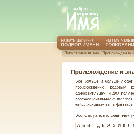
назвать мальчика
назвать мальчи
ПОДБОР ИМЕНИ
ТОЛКОВАНИ
Популярные имена
Происхождение 
Происхождение и зн
Все больше и больше людей 
происхождению, родовым ко
однофамильцам, и для получе
профессиональных филологов и 
тайны скрывает ваша фамилия.
Воспользуйтесь алфавитным ук
А
Б
В
Г
Д
Е
Ж
З
И
К
Л