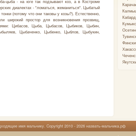
ба-цыба - на юге так подзывают коз, а в Костроме
Карача
ерских диалектах - "ломаться, жеманиться". Цыбатый
Калмыц
и тонки (потому что они таковы у козы?). Естественно,
Кабард
али широкий простор для возникновения прозвищ,
Кумыкс
ями: Цибасов, Цыба, Цыбасов, Цыбиков, Цыбин,
Осетин
быляев, Цыбаченко, Цыбенко, Цыблов, Цыбукин,
Тувинс
Фински
Хакасс
Чеченс
Якутск
ходящее имя мальчику. Copyright 2010 - 2026 назвать-мальчика.рф