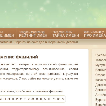
ка
назвать мальчика
имя мальчику
имя мальчику
Е ИМЁН
РЕЙТИНГ ИМЁН
ТАЙНА ИМЕНИ
ПРО ИМЕНА
фамилий
Перейти на сайт для выбора имени девочки
Русски
ачение фамилий
Татарс
проявляют интерес к истории своей фамилии, её
Мусуль
рням, территориальному возникновению, своим
Башкир
ния информации по этой теме прибегают к услугам
Старос
историков. У нас сайте вы можете узнать, какие же
Казахс
Дагест
Армянс
азателем, что бы найти значение фамилии.
Алтайс
М
Н
О
П
Р
С
Т
У
Ф
Х
Ц
Ч
Ш
Э
Ю
Я
Бурятс
Еврейс