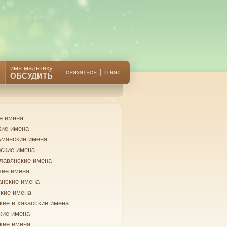
имя мальчику
связаться
|
о нас
ОБСУДИТЬ
е имена
кие имена
манские имена
ские имена
лавянские имена
кие имена
анские имена
кие имена
кие и хакасские имена
кие имена
кие имена