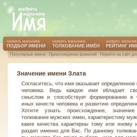
назвать мальчика
назвать мальчика
назвать мальчик
ПОДБОР ИМЕНИ
ТОЛКОВАНИЕ ИМЁН
РЕЙТИНГ ИМ
Популярные имена
Происхождение фамилий
Перейти на сайт дл
Значение имени Злата
Согласитесь, что имя оказывает определенное
человека. Ведь каждое имя обладает св
смыслом и способствует формированию в 
иных качеств человека и развитию определен
Хотите узнать происхождение, значени
толкование мужских имен, характеристику муж
какие качества характерны тому или иному 
раздел именно для Вас. По данному толкова
вы сможете без труда выбрать имя для маль