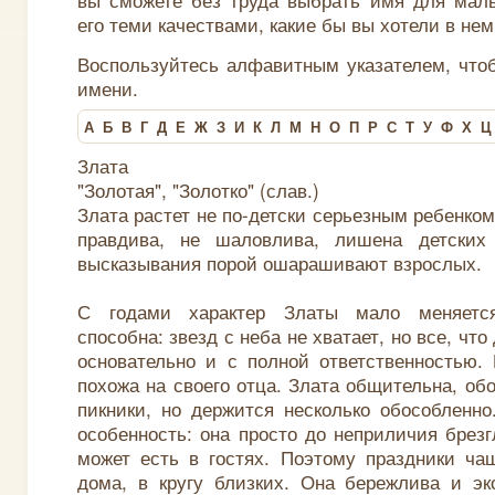
его теми качествами, какие бы вы хотели в нем
Воспользуйтесь алфавитным указателем, что
имени.
А
Б
В
Г
Д
Е
Ж
З
И
К
Л
М
Н
О
П
Р
С
Т
У
Ф
Х
Ц
Злата
"Золотая", "Золотко" (слав.)
Злата растет не по-детски серьезным ребенко
правдива, не шаловлива, лишена детских
высказывания порой ошарашивают взрослых.
С годами характер Златы мало меняетс
способна: звезд с неба не хватает, но все, что
основательно и с полной ответственностью.
похожа на своего отца. Злата общительна, об
пикники, но держится несколько обособленно
особенность: она просто до неприличия брезг
может есть в гостях. Поэтому праздники ча
дома, в кругу близких. Она бережлива и эк