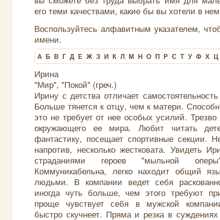
его теми качествами, какие бы вы хотели в нем
Воспользуйтесь алфавитным указателем, что
имени.
А
Б
В
Г
Д
Е
Ж
З
И
К
Л
М
Н
О
П
Р
С
Т
У
Ф
Х
Ц
Ирина
"Мир", "Покой" (греч.)
Ирину с детства отличает самостоятельность
Больше тянется к отцу, чем к матери. Способ
это не требует от нее особых усилий. Трезво
окружающего ее мира. Любит читать дете
фантастику, посещает спортивные секции. Н
напротив, несколько жестковата. Увидеть И
страданиями героев "мыльной оперы
Коммуникабельна, легко находит общий яз
людьми. В компании ведет себя раскованно
иногда чуть больше, чем этого требуют пр
проще чувствует себя в мужской компани
быстро скучнеет. Пряма и резка в суждениях