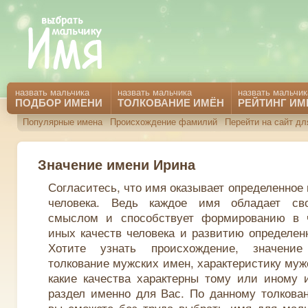
назвать мальчика
назвать мальчика
назвать мальчик
ПОДБОР ИМЕНИ
ТОЛКОВАНИЕ ИМЁН
РЕЙТИНГ ИМ
Популярные имена
Происхождение фамилий
Перейти на сайт дл
Значение имени Ирина
Согласитесь, что имя оказывает определенное
человека. Ведь каждое имя обладает св
смыслом и способствует формированию в 
иных качеств человека и развитию определен
Хотите узнать происхождение, значени
толкование мужских имен, характеристику муж
какие качества характерны тому или иному 
раздел именно для Вас. По данному толкова
вы сможете без труда выбрать имя для маль