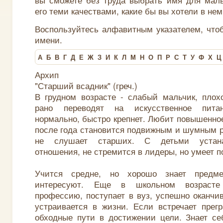
его теми качествами, какие бы вы хотели в нем
Воспользуйтесь алфавитным указателем, что
имени.
А
Б
В
Г
Д
Е
Ж
З
И
К
Л
М
Н
О
П
Р
С
Т
У
Ф
Х
Ц
Архип
"Старший всадник" (греч.)
В грудном возрасте - слабый мальчик, плохо
рано переводят на искусственное питан
нормально, быстро крепнет. Любит повышенное
после года становится подвижным и шумным р
не слушает старших. С детьми устана
отношения, не стремится в лидеры, но умеет по
Учится средне, но хорошо знает предме
интересуют. Еще в школьном возрасте
профессию, поступает в вуз, успешно оканчив
устраивается в жизни. Если встречает прег
обходные пути в достижении цели. Знает се