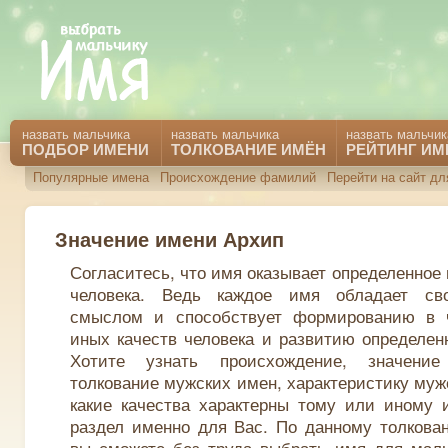
назвать мальчика
назвать мальчика
назвать мальчик
ПОДБОР ИМЕНИ
ТОЛКОВАНИЕ ИМЁН
РЕЙТИНГ ИМ
Популярные имена
Происхождение фамилий
Перейти на сайт дл
Значение имени Архип
Согласитесь, что имя оказывает определенное
человека. Ведь каждое имя обладает св
смыслом и способствует формированию в 
иных качеств человека и развитию определен
Хотите узнать происхождение, значени
толкование мужских имен, характеристику муж
какие качества характерны тому или иному 
раздел именно для Вас. По данному толкова
вы сможете без труда выбрать имя для маль