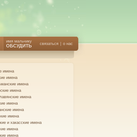
имя мальчику
связаться
|
о нас
ОБСУДИТЬ
е имена
кие имена
манские имена
ские имена
лавянские имена
кие имена
анские имена
кие имена
кие и хакасские имена
кие имена
кие имена