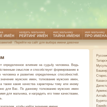
ка
назвать мальчика
имя мальчику
имя мальчику
Е ИМЁН
РЕЙТИНГ ИМЁН
ТАЙНА ИМЕНИ
ПРО ИМЕНА
фамилий
Перейти на сайт для выбора имени девочки
Русски
им
Татарс
ет определенное влияние на судьбу человека. Ведь
Мусуль
бственным смыслом и способствует формированию в
Башкир
в человека и развитию определенных способностей.
Старос
 значение мужских имен, толкование мужских имен,
Казахс
 а также какие качества характерны тому или иному
Дагест
нно для Вас. По данному толкованию мужских имен
Армянс
имя для мальчика, и наградить его теми качествами,
Алтайс
ь.
Бурятс
Еврейс
азателем, чтобы найти значение имени.