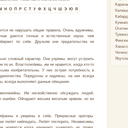
Карача
М
Н
О
П
Р
С
Т
У
Ф
Х
Ц
Ч
Ш
Э
Ю
Я
Калмыц
Кабард
Кумыкс
Осетин
аются не нарушать общие правила. Очень вдумчивы,
Тувинс
чше даются точные и естественные науки, чем
Фински
ыбирают по себе. Друзьям они предательства не
Хакасс
Чеченс
Якутск
но сложный характер. Они упрямы, могут устроить
не по их. Властолюбивы, им не нравится, когда кто-то
сьма изобретательны. У них острая потребность в
одиночества. Порядочны и надежны, на них всегда
ы, всегда выполняют данные обещания.
молинейны. Им несвойственно обсуждать людей.
и ошибки. Обладают весьма веселым нравом, но во
бранны и уверены в себе. Прекрасные ораторы.
ше любят наблюдать. Любят поспорить. Независимы,
не нравится когда начинают ущемлять их права.