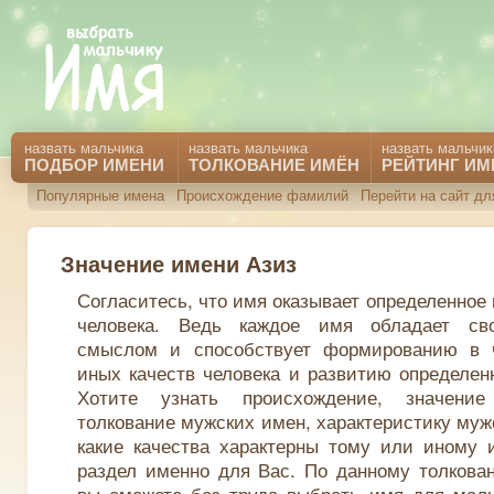
назвать мальчика
назвать мальчика
назвать мальчик
ПОДБОР ИМЕНИ
ТОЛКОВАНИЕ ИМЁН
РЕЙТИНГ ИМ
Популярные имена
Происхождение фамилий
Перейти на сайт дл
Значение имени Азиз
Согласитесь, что имя оказывает определенное
человека. Ведь каждое имя обладает св
смыслом и способствует формированию в 
иных качеств человека и развитию определен
Хотите узнать происхождение, значени
толкование мужских имен, характеристику муж
какие качества характерны тому или иному 
раздел именно для Вас. По данному толкова
вы сможете без труда выбрать имя для маль