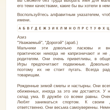
его теми качествами, какие бы вы хотели в нем
Воспользуйтесь алфавитным указателем, что
имени.
А
Б
В
Г
Д
Е
Ж
З
И
К
Л
М
Н
О
П
Р
С
Т
У
Ф
Х
Ц
Азиз
"Уважаемый", "Дорогой" (араб.)
Мальчики эти довольно ласковы и вн
практически никогда не капризничают и не
родителям. Они очень приветливы, в обще
Игры предпочитают подвижные. Довольно 
поэтому их не стоит пугать. Всегда ра
товарищам.
Рожденные зимой смелы и настырны. Они всег
обиженных, иногда за это им достается. У 
склад ума. В дружбе со всеми равны. Очен
Любят заниматься спортом. К своим д
ответственно. Они весьма самоуверенны. Немн