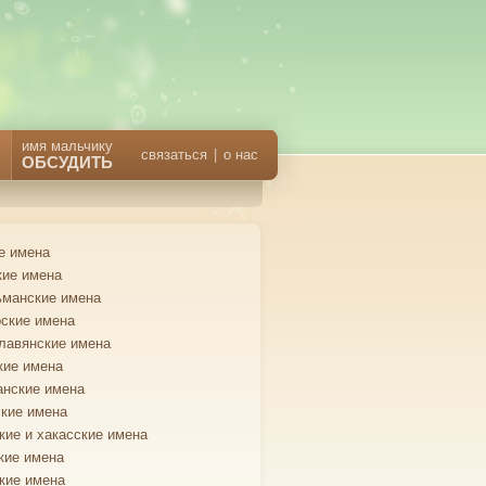
имя мальчику
связаться
|
о нас
ОБСУДИТЬ
е имена
кие имена
манские имена
ские имена
лавянские имена
кие имена
анские имена
кие имена
кие и хакасские имена
кие имена
кие имена