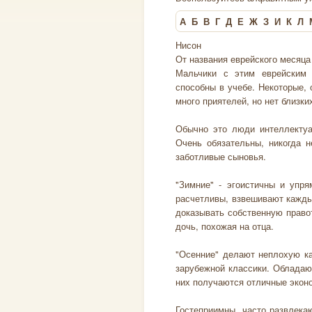
А
Б
В
Г
Д
Е
Ж
З
И
К
Л
Нисон
От названия еврейского месяца
Мальчики с этим еврейским 
способны в учебе. Некоторые, 
много приятелей, но нет близки
Обычно это люди интеллектуа
Очень обязательны, никогда н
заботливые сыновья.
"Зимние" - эгоистичны и упр
расчетливы, взвешивают кажды
доказывать собственную правот
дочь, похожая на отца.
"Осенние" делают неплохую ка
зарубежной классики. Обладаю
них получаются отличные экон
Гостеприимны, часто развлека