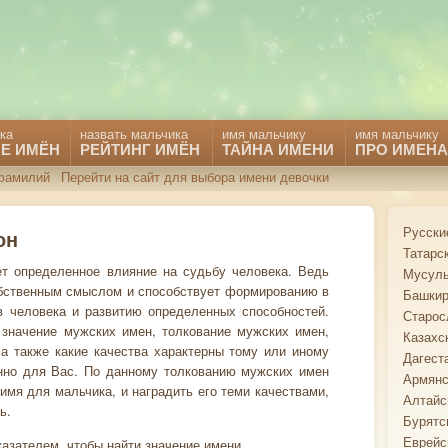
ка
назвать мальчика
имя мальчику
имя мальчику
Е ИМЁН
РЕЙТИНГ ИМЁН
ТАЙНА ИМЕНИ
ПРО ИМЕНА
фамилий
Перейти на сайт для выбора имени девочки
Русски
он
Татарс
ет определенное влияние на судьбу человека. Ведь
Мусуль
бственным смыслом и способствует формированию в
Башкир
в человека и развитию определенных способностей.
Старос
 значение мужских имен, толкование мужских имен,
Казахс
 а также какие качества характерны тому или иному
Дагест
нно для Вас. По данному толкованию мужских имен
Армянс
имя для мальчика, и наградить его теми качествами,
Алтайс
ь.
Бурятс
Еврейс
азателем, чтобы найти значение имени.