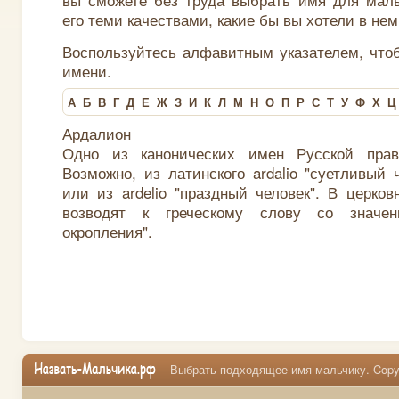
его теми качествами, какие бы вы хотели в нем
Воспользуйтесь алфавитным указателем, что
имени.
А
Б
В
Г
Д
Е
Ж
З
И
К
Л
М
Н
О
П
Р
С
Т
У
Ф
Х
Ц
Ардалион
Одно из канонических имен Русской прав
Возможно, из латинского ardalio "суетливый 
или из ardelio "праздный человек". В церко
возводят к греческому слову со значе
окропления".
Выбрать подходящее имя мальчику. Copyr