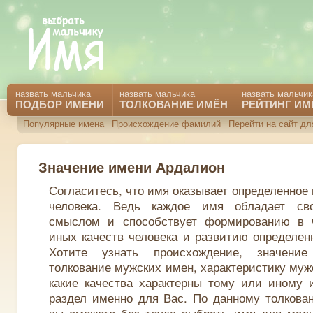
назвать мальчика
назвать мальчика
назвать мальчик
ПОДБОР ИМЕНИ
ТОЛКОВАНИЕ ИМЁН
РЕЙТИНГ ИМ
Популярные имена
Происхождение фамилий
Перейти на сайт дл
Значение имени Ардалион
Согласитесь, что имя оказывает определенное
человека. Ведь каждое имя обладает св
смыслом и способствует формированию в 
иных качеств человека и развитию определен
Хотите узнать происхождение, значени
толкование мужских имен, характеристику муж
какие качества характерны тому или иному 
раздел именно для Вас. По данному толкова
вы сможете без труда выбрать имя для маль