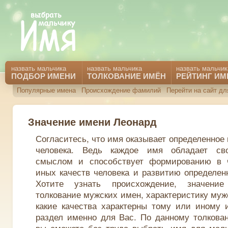
назвать мальчика
назвать мальчика
назвать мальчик
ПОДБОР ИМЕНИ
ТОЛКОВАНИЕ ИМЁН
РЕЙТИНГ ИМ
Популярные имена
Происхождение фамилий
Перейти на сайт дл
Значение имени Леонард
Согласитесь, что имя оказывает определенное
человека. Ведь каждое имя обладает св
смыслом и способствует формированию в 
иных качеств человека и развитию определен
Хотите узнать происхождение, значени
толкование мужских имен, характеристику муж
какие качества характерны тому или иному 
раздел именно для Вас. По данному толкова
вы сможете без труда выбрать имя для маль