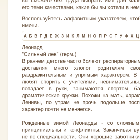
его теми качествами, какие бы вы хотели в нем
Воспользуйтесь алфавитным указателем, что
имени.
А
Б
В
Г
Д
Е
Ж
З
И
К
Л
М
Н
О
П
Р
С
Т
У
Ф
Х
Ц
Леонард
"Сильный лев" (герм.)
В раннем детстве часто болеют респираторны
доставляя много хлопот родителям сво
раздражительным и упрямым характером. В 
любят спорить с учителями, невнимательны.
попадает в руки, занимаются спортом, б
драматические кружки. Похожи на мать, харак
Ленивы, по утрам не прочь подольше посп
характер почти не меняется.
Рожденные зимой Леонарды - со сложным 
принципиальны и конфликтны. Заканчивая ву
не по специальности. Они хорошие работники