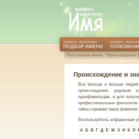
назвать мальчика
назвать мальчи
ПОДБОР ИМЕНИ
ТОЛКОВАНИ
Популярные имена
Происхождение 
Происхождение и зн
Все больше и больше людей 
происхождению, родовым ко
однофамильцам, и для получе
профессиональных филологов и 
тайны скрывает ваша фамилия.
Воспользуйтесь алфавитным ук
А
Б
В
Г
Д
Е
Ж
З
И
К
Л