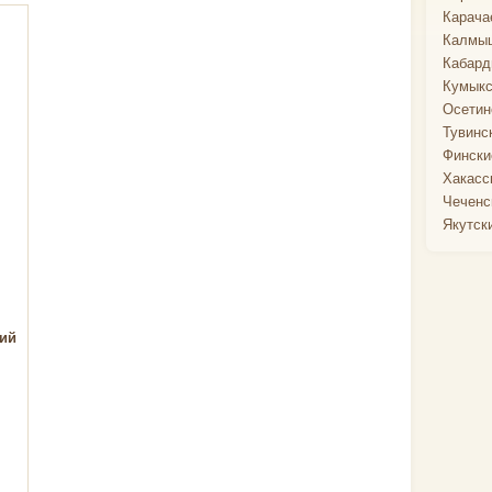
Карача
Калмыц
Кабард
Кумыкс
Осетин
Тувинс
Фински
Хакасс
Чеченс
Якутск
ий