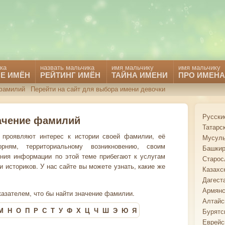
ка
назвать мальчика
имя мальчику
имя мальчику
Е ИМЁН
РЕЙТИНГ ИМЁН
ТАЙНА ИМЕНИ
ПРО ИМЕНА
фамилий
Перейти на сайт для выбора имени девочки
Русски
ачение фамилий
Татарс
проявляют интерес к истории своей фамилии, её
Мусуль
рням, территориальному возникновению, своим
Башкир
ния информации по этой теме прибегают к услугам
Старос
историков. У нас сайте вы можете узнать, какие же
Казахс
Дагест
Армянс
азателем, что бы найти значение фамилии.
Алтайс
М
Н
О
П
Р
С
Т
У
Ф
Х
Ц
Ч
Ш
Э
Ю
Я
Бурятс
Еврейс