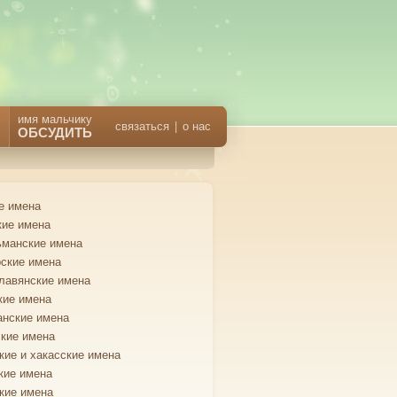
имя мальчику
связаться
|
о нас
ОБСУДИТЬ
е имена
кие имена
манские имена
ские имена
лавянские имена
кие имена
анские имена
кие имена
кие и хакасские имена
кие имена
кие имена