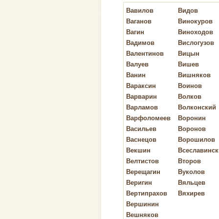
Вавилов
Видов
Ваганов
Винокуров
Вагин
Виноходов
Вадимов
Вислогузов
Валентинов
Вицын
Валуев
Вишев
Ванин
Вишняков
Вараксин
Воинов
Варварин
Волков
Варламов
Волконский
Варфоломеев
Воронин
Васильев
Воронов
Васнецов
Ворошилов
Векшин
Всеславинск
Велтистов
Второв
Верещагин
Вуколов
Веригин
Вяльцев
Вертипрахов
Вяхирев
Вершинин
Вешняков